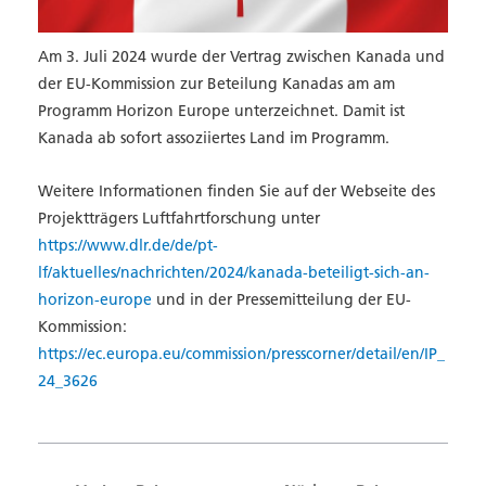
Am 3. Juli 2024 wurde der Vertrag zwischen Kanada und
der EU-Kommission zur Beteilung Kanadas am am
Programm Horizon Europe unterzeichnet. Damit ist
Kanada ab sofort assoziiertes Land im Programm.
Weitere Informationen finden Sie auf der Webseite des
Projektträgers Luftfahrtforschung unter
https://www.dlr.de/de/pt-
lf/aktuelles/nachrichten/2024/kanada-beteiligt-sich-an-
horizon-europe
und in der Pressemitteilung der EU-
Kommission:
https://ec.europa.eu/commission/presscorner/detail/en/IP_
24_3626
Zurück
N